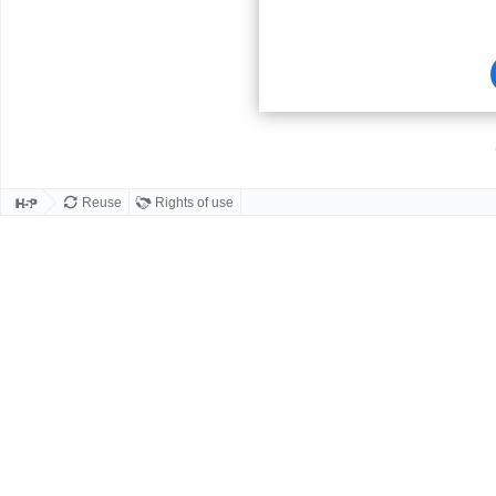
Card
front
Reuse
Rights of use